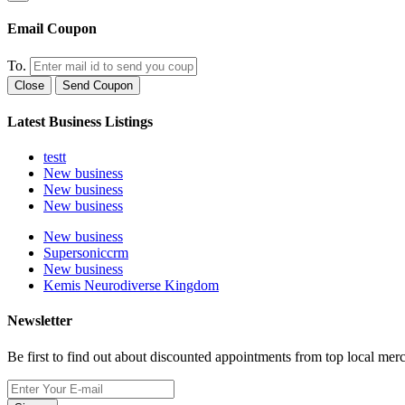
Email Coupon
To.
Close
Send Coupon
Latest Business Listings
testt
New business
New business
New business
New business
Supersoniccrm
New business
Kemis Neurodiverse Kingdom
Newsletter
Be first to find out about discounted appointments from top local mer